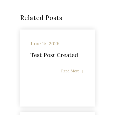
Related Posts
June 15, 2026
Test Post Created
Read More