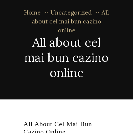
Home
Uncategorized
All
about cel mai bun cazino
online
All about cel
mai bun cazino
online
All About Cel Mai Bun
Cazino Online