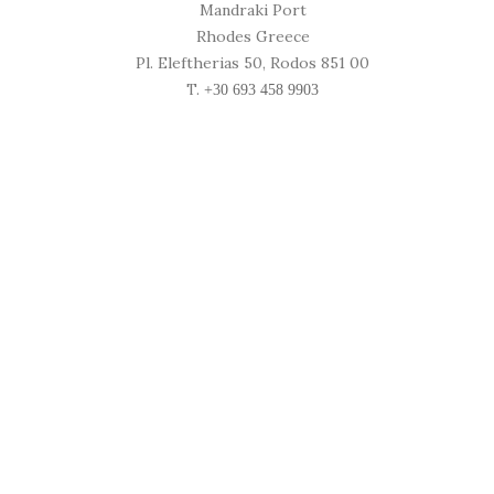
Mandraki Port
Rhodes Greece
Pl. Eleftherias 50, Rodos 851 00
T.
+30 693 458 9903
Location