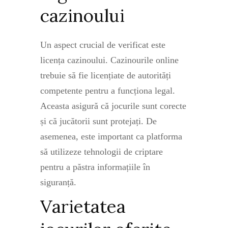
cazinoului
Un aspect crucial de verificat este
licența cazinoului. Cazinourile online
trebuie să fie licențiate de autorități
competente pentru a funcționa legal.
Aceasta asigură că jocurile sunt corecte
și că jucătorii sunt protejați. De
asemenea, este important ca platforma
să utilizeze tehnologii de criptare
pentru a păstra informațiile în
siguranță.
Varietatea