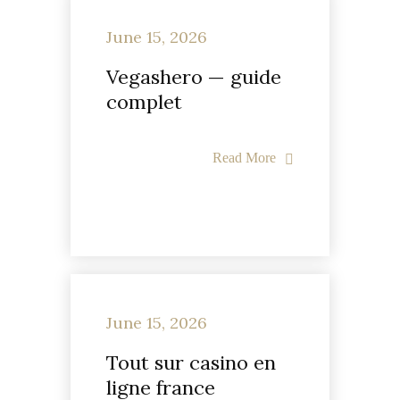
June 15, 2026
Vegashero — guide
complet
Read More
June 15, 2026
Tout sur casino en
ligne france