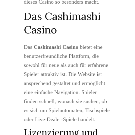
dieses Casino so besonders macht.
Das Cashimashi
Casino
Das
Cashimashi Casino
bietet eine
benutzerfreundliche Plattform, die
sowohl für neue als auch für erfahrene
Spieler attraktiv ist. Die Website ist
ansprechend gestaltet und ermöglicht
eine einfache Navigation. Spieler
finden schnell, wonach sie suchen, ob
es sich um Spielautomaten, Tischspiele
oder Live-Dealer-Spiele handelt.
Lizenzierung und