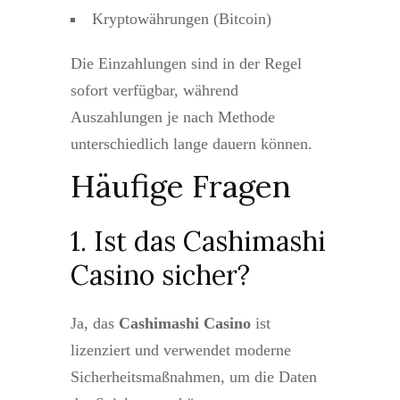
Kryptowährungen (Bitcoin)
Die Einzahlungen sind in der Regel
sofort verfügbar, während
Auszahlungen je nach Methode
unterschiedlich lange dauern können.
Häufige Fragen
1. Ist das Cashimashi
Casino sicher?
Ja, das
Cashimashi Casino
ist
lizenziert und verwendet moderne
Sicherheitsmaßnahmen, um die Daten