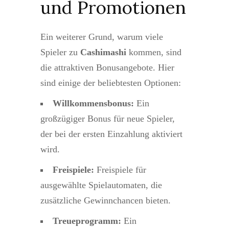
und Promotionen
Ein weiterer Grund, warum viele
Spieler zu
Cashimashi
kommen, sind
die attraktiven Bonusangebote. Hier
sind einige der beliebtesten Optionen:
Willkommensbonus:
Ein
großzügiger Bonus für neue Spieler,
der bei der ersten Einzahlung aktiviert
wird.
Freispiele:
Freispiele für
ausgewählte Spielautomaten, die
zusätzliche Gewinnchancen bieten.
Treueprogramm:
Ein