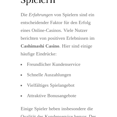
Die
Erfahrungen
von Spielern sind ein
entscheidender Faktor für den Erfolg
eines Online-Casinos. Viele Nutzer
berichten von positiven Erlebnissen im
Cashimashi Casino
. Hier sind einige
häufige Eindrücke:
Freundlicher Kundenservice
Schnelle Auszahlungen
Vielfältiges Spielangebot
Attraktive Bonusangebote
Einige Spieler heben insbesondere die
Qualität des Kundenservice hervor. Der