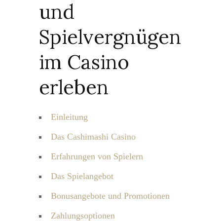
und
Spielvergnügen
im Casino
erleben
Einleitung
Das Cashimashi Casino
Erfahrungen von Spielern
Das Spielangebot
Bonusangebote und Promotionen
Zahlungsoptionen