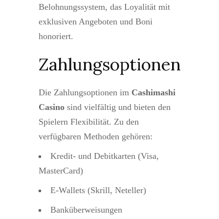
Belohnungssystem, das Loyalität mit
exklusiven Angeboten und Boni
honoriert.
Zahlungsoptionen
Die Zahlungsoptionen im
Cashimashi
Casino
sind vielfältig und bieten den
Spielern Flexibilität. Zu den
verfügbaren Methoden gehören:
Kredit- und Debitkarten (Visa,
MasterCard)
E-Wallets (Skrill, Neteller)
Banküberweisungen