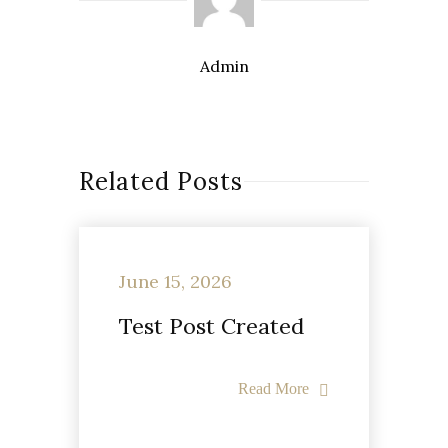
Admin
Related Posts
June 15, 2026
Test Post Created
Read More