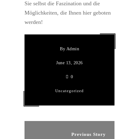
Sie selbst die Faszination und die
Möglichkeiten, die Ihnen hier geboten
werden!
By
Admin
June 13, 2026
0
Uncategorized
Previous Story