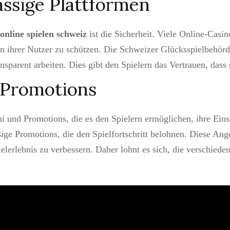
ässige Plattformen
 online spielen schweiz
ist die Sicherheit. Viele Online-Casi
n ihrer Nutzer zu schützen. Die Schweizer Glücksspielbehörde
ransparent arbeiten. Dies gibt den Spielern das Vertrauen, das
 Promotions
oni und Promotions, die es den Spielern ermöglichen, ihre Ei
ge Promotions, die den Spielfortschritt belohnen. Diese An
lerlebnis zu verbessern. Daher lohnt es sich, die verschiede