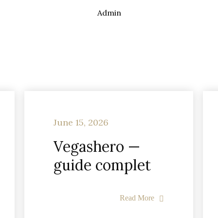
Admin
June 15, 2026
Vegashero —
guide complet
Read More