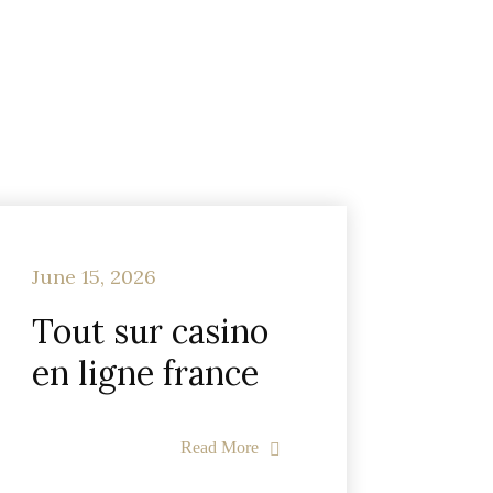
June 15, 2026
Tout sur casino
en ligne france
Read More