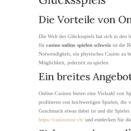
Die Vorteile von O
Die Welt des Glücksspiels hat sich in den 
für
casino online spielen schweiz
ist die B
Notwendigkeit, ein physisches Casino zu be
Möglichkeit, jederzeit zu spielen.
Ein breites Angebot
Online-Casinos bieten eine Vielzahl von Sp
profitieren von hochwertigen Spielen, die 
Geschmack etwas dabei ist und die Spieler 
https://casinonine.ch/
und entdecken Sie di