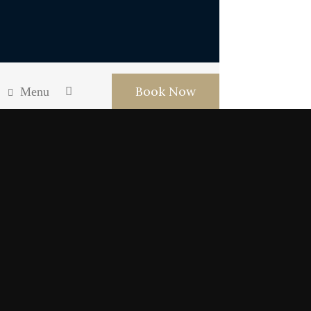
Book Now
Menu