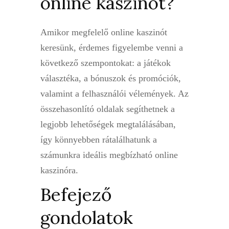
online kaszinót?
Amikor megfelelő online kaszinót
keresünk, érdemes figyelembe venni a
következő szempontokat: a játékok
választéka, a bónuszok és promóciók,
valamint a felhasználói vélemények. Az
összehasonlító oldalak segíthetnek a
legjobb lehetőségek megtalálásában,
így könnyebben rátalálhatunk a
számunkra ideális megbízható online
kaszinóra.
Befejező
gondolatok