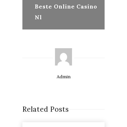
Beste Online Casino
Nl
Admin
Related Posts