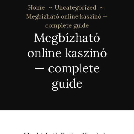
Home
Uncategorized
Megbízható online kaszinó —
complete guide
Megbízható
online kaszinó
— complete
guide