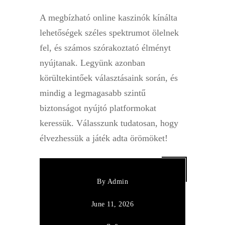
A megbízható online kaszinók kínálta
lehetőségek széles spektrumot ölelnek
fel, és számos szórakoztató élményt
nyújtanak. Legyünk azonban
körültekintőek választásaink során, és
mindig a legmagasabb szintű
biztonságot nyújtó platformokat
keressük. Válasszunk tudatosan, hogy
élvezhessük a játék adta örömöket!
By
Admin
June 11, 2026