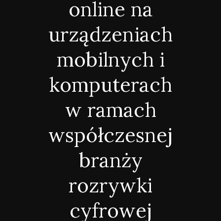
online na
urządzeniach
mobilnych i
komputerach
w ramach
współczesnej
branży
rozrywki
cyfrowej