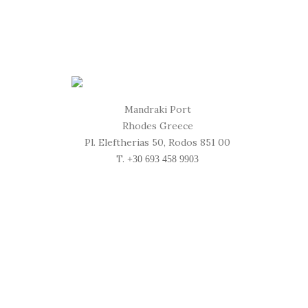
Mandraki Port
Rhodes Greece
Pl. Eleftherias 50, Rodos 851 00
T.
+30 693 458 9903
Location