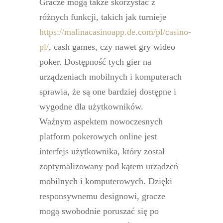
Gracze mogą także skorzystać z
różnych funkcji, takich jak turnieje
https://malinacasinoapp.de.com/pl/casino-
pl/
, cash games, czy nawet gry wideo
poker. Dostępność tych gier na
urządzeniach mobilnych i komputerach
sprawia, że są one bardziej dostępne i
wygodne dla użytkowników.
Ważnym aspektem nowoczesnych
platform pokerowych online jest
interfejs użytkownika, który został
zoptymalizowany pod kątem urządzeń
mobilnych i komputerowych. Dzięki
responsywnemu designowi, gracze
mogą swobodnie poruszać się po