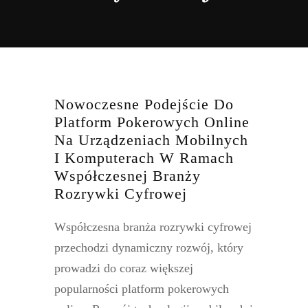
Nowoczesne Podejście Do
Platform Pokerowych Online
Na Urządzeniach Mobilnych
I Komputerach W Ramach
Współczesnej Branży
Rozrywki Cyfrowej
Współczesna branża rozrywki cyfrowej
przechodzi dynamiczny rozwój, który
prowadzi do coraz większej
popularności platform pokerowych