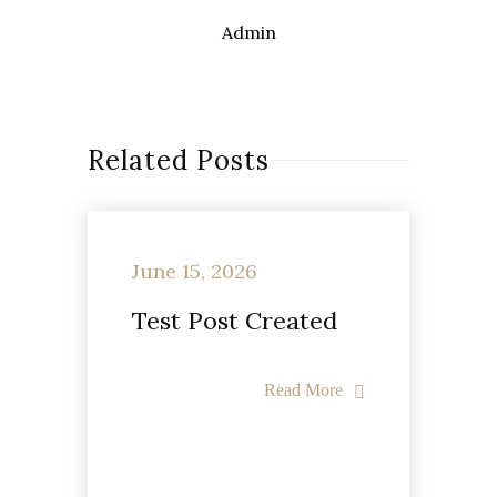
Admin
Related Posts
June 15, 2026
Test Post Created
Read More