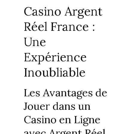
Casino Argent
Réel France :
Une
Expérience
Inoubliable
Les Avantages de
Jouer dans un
Casino en Ligne
avec Argent Réel