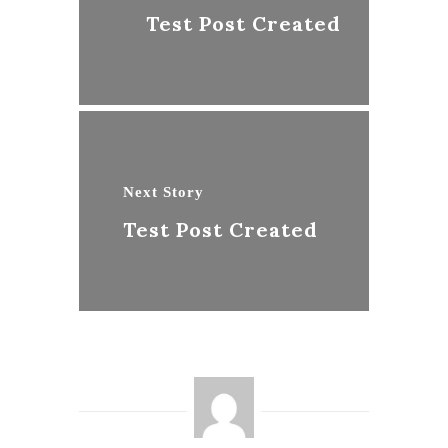
Test Post Created
Next Story
Test Post Created