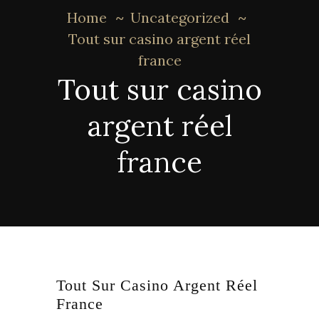
Home
Uncategorized
Tout sur casino argent réel
france
Tout sur casino
argent réel
france
Tout Sur Casino Argent Réel
France