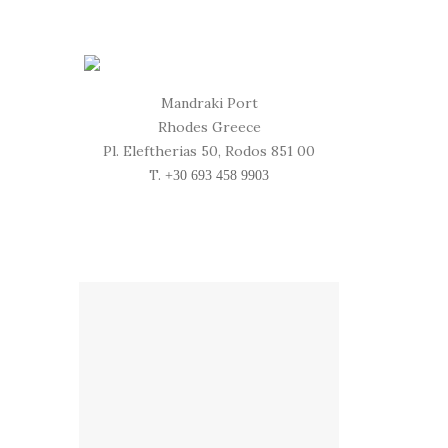
Mandraki Port
Rhodes Greece
Pl. Eleftherias 50, Rodos 851 00
T.
+30 693 458 9903
Location