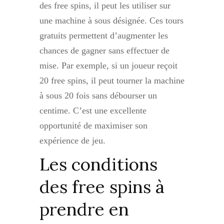
des free spins, il peut les utiliser sur
une machine à sous désignée. Ces tours
gratuits permettent d’augmenter les
chances de gagner sans effectuer de
mise. Par exemple, si un joueur reçoit
20 free spins, il peut tourner la machine
à sous 20 fois sans débourser un
centime. C’est une excellente
opportunité de maximiser son
expérience de jeu.
Les conditions
des free spins à
prendre en