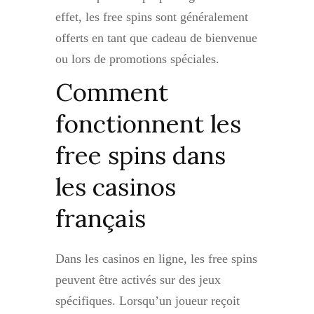
effet, les free spins sont généralement
offerts en tant que cadeau de bienvenue
ou lors de promotions spéciales.
Comment
fonctionnent les
free spins dans
les casinos
français
Dans les casinos en ligne, les free spins
peuvent être activés sur des jeux
spécifiques. Lorsqu’un joueur reçoit