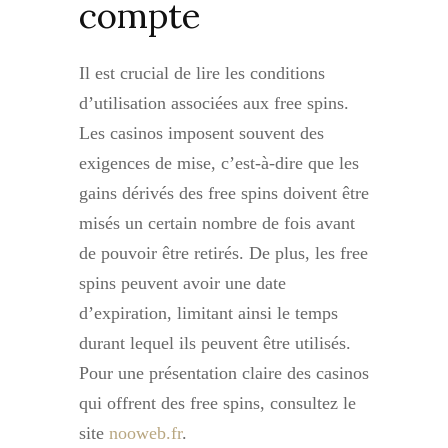
compte
Il est crucial de lire les conditions
d’utilisation associées aux free spins.
Les casinos imposent souvent des
exigences de mise, c’est-à-dire que les
gains dérivés des free spins doivent être
misés un certain nombre de fois avant
de pouvoir être retirés. De plus, les free
spins peuvent avoir une date
d’expiration, limitant ainsi le temps
durant lequel ils peuvent être utilisés.
Pour une présentation claire des casinos
qui offrent des free spins, consultez le
site
nooweb.fr
.