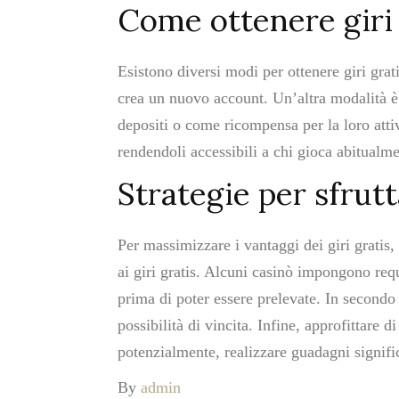
Come ottenere giri 
Esistono diversi modi per ottenere giri gra
crea un nuovo account. Un’altra modalità è 
depositi o come ricompensa per la loro attiv
rendendoli accessibili a chi gioca abitualme
Strategie per sfrutta
Per massimizzare i vantaggi dei giri gratis, 
ai giri gratis. Alcuni casinò impongono req
prima di poter essere prelevate. In secondo 
possibilità di vincita. Infine, approfittare d
potenzialmente, realizzare guadagni signific
By
admin