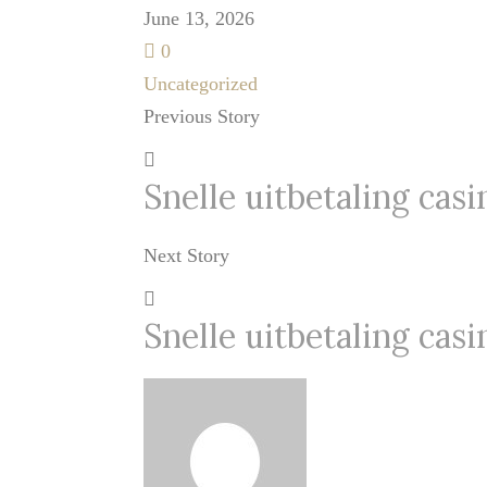
June 13, 2026
0
Uncategorized
Previous Story
Snelle uitbetaling cas
Next Story
Snelle uitbetaling cas