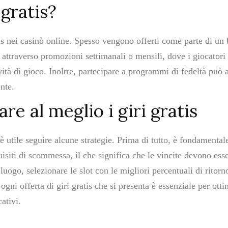
gratis?
tis nei casinò online. Spesso vengono offerti come parte di un
attraverso promozioni settimanali o mensili, dove i giocatori p
ità di gioco. Inoltre, partecipare a programmi di fedeltà può an
nte.
re al meglio i giri gratis
è utile seguire alcune strategie. Prima di tutto, è fondamental
uisiti di scommessa, il che significa che le vincite devono e
luogo, selezionare le slot con le migliori percentuali di rito
i ogni offerta di giri gratis che si presenta è essenziale per ott
ativi.