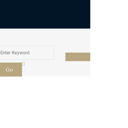
Book Now