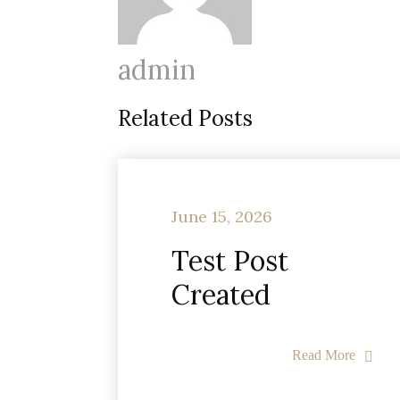
admin
Related Posts
June 15, 2026
Test Post
Created
Read More